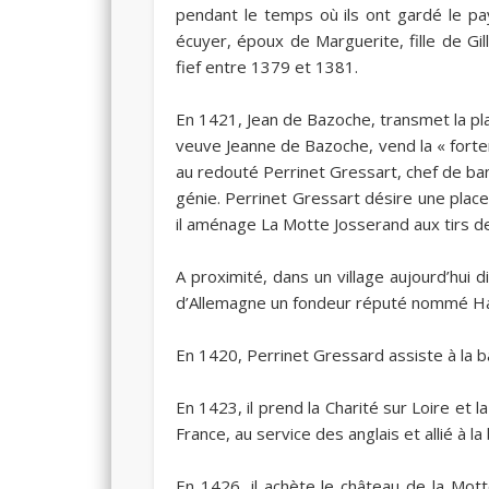
pendant le temps où ils ont gardé le p
écuyer, époux de Marguerite, fille de Gill
fief entre 1379 et 1381.
En
1421
, Jean de Bazoche, transmet la pl
veuve Jeanne de Bazoche, vend la « forte
au redouté Perrinet Gressart, chef de band
génie. Perrinet Gressart désire une place
il aménage La Motte Josserand aux tirs 
A proximité, dans un village aujourd’hui di
d’Allemagne un fondeur réputé nommé Ha
En
1420
, Perrinet Gressard assiste à la b
En
1423
, il prend la Charité sur Loire et 
France, au service des anglais et allié à l
En
1426
, il achète le château de la M