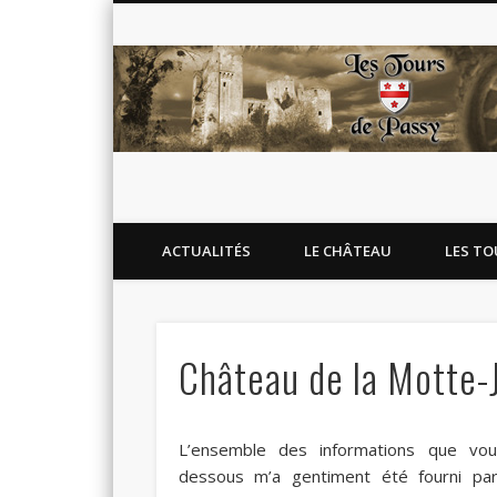
Blog de l'association Les Tours de Passy
Facebook
Twitter
Flickr
Google+
ACTUALITÉS
LE CHÂTEAU
LES TO
Château de la Motte-
L’ensemble des informations que vou
dessous m’a gentiment été fourni par 