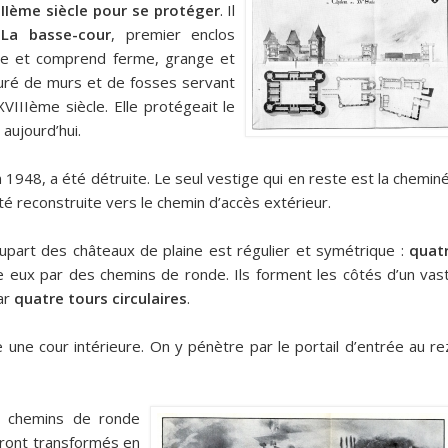
IIIème siècle pour se protéger
. Il
:
La basse-cour
, premier enclos
urale et comprend ferme, grange et
uré de murs et de fosses servant
VIIIème siècle. Elle protégeait le
 aujourd’hui.
 1948, a été détruite. Le seul vestige qui en reste est la chemin
 été reconstruite vers le chemin d’accès extérieur.
lupart des châteaux de plaine est régulier et symétrique :
quat
re eux par des chemins de ronde. Ils forment les côtés d’un vas
ar
quatre tours circulaires
.
une cour intérieure. On y pénètre par le portail d’entrée au re
re chemins de ronde
eront transformés en