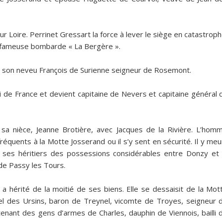
sur Loire. Perrinet Gressart la force à lever le siège en catastroph
 la fameuse bombarde « La Bergère ».
 de son neveu François de Surienne seigneur de Rosemont.
, roi de France et devient capitaine de Nevers et capitaine général 
e sa nièce, Jeanne Brotière, avec Jacques de la Rivière. L’hom
réquents à la Motte Josserand ou il s’y sent en sécurité. Il y meu
 à ses héritiers des possessions considérables entre Donzy et 
f de Passy les Tours.
a hérité de la moitié de ses biens. Elle se dessaisit de la Mot
el des Ursins, baron de Treynel, vicomte de Troyes, seigneur 
utenant des gens d’armes de Charles, dauphin de Viennois, bailli 