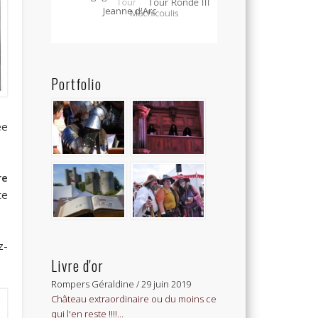
Portfolio
ée
re
te
z-
Livre d'or
Emmanuel
/
25 septembre 2017
Joachim, notre 3ème fils, est allé à vos
médiévales et...