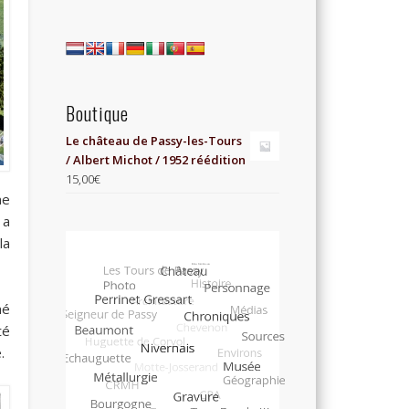
Boutique
Le château de Passy-les-Tours
/ Albert Michot / 1952 réédition
15,00
€
ne
 a
la
né
té
.