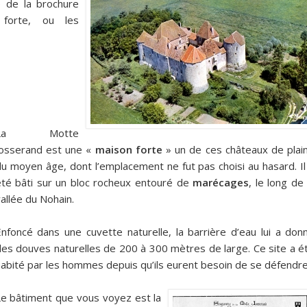
e de la brochure
 forte, ou les
La Motte
Josserand est une «
maison forte
» un de ces châteaux de plai
u moyen âge, dont l’emplacement ne fut pas choisi au hasard. Il
été bâti sur un bloc rocheux entouré de
marécages
, le long de 
allée du Nohain.
nfoncé dans une cuvette naturelle, la barrière d’eau lui a don
es douves naturelles de 200 à 300 mètres de large. Ce site a é
abité par les hommes depuis qu’ils eurent besoin de se défendre
Le bâtiment que vous voyez est la