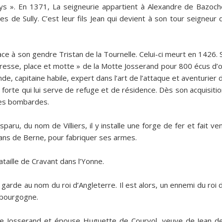
ays ». En
1371
, La seigneurie appartient à Alexandre de Bazoch
es de Sully. C’est leur fils Jean qui devient à son tour seigneur 
ace à son gendre Tristan de la Tournelle. Celui-ci meurt en
1426
. 
resse, place et motte » de la Motte Josserand pour 800 écus d’o
e, capitaine habile, expert dans l’art de l’attaque et aventurier 
 forte qui lui serve de refuge et de résidence. Dès son acquisitio
des bombardes.
sparu, du nom de Villiers, il y installe une forge de fer et fait ven
ns de Berne, pour fabriquer ses armes.
ataille de Cravant dans l’Yonne.
la garde au nom du roi d’Angleterre. Il est alors, un ennemi du roi 
a bourgogne.
otte Josserand et épouse Huguette de Courvol, veuve de Jean d