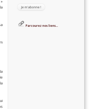
 »
la
sa
Parcourez nos liens...
om
la
de
la
ui
ns