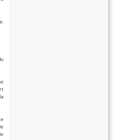
e.
du
me
rt
la
te
de
de