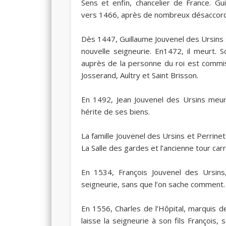
Sens et enfin, chancelier de France. Gui
vers
1466
, après de nombreux désaccord
Dès
1447
, Guillaume Jouvenel des Ursins 
nouvelle seigneurie. En
1472
, il meurt. 
auprès de la personne du roi est commis
Josserand, Aultry et Saint Brisson.
En
1492
, Jean Jouvenel des Ursins meu
hérite de ses biens.
La famille Jouvenel des Ursins et Perrine
La Salle des gardes et l’ancienne tour ca
En
1534
, François Jouvenel des Ursins
seigneurie, sans que l’on sache comment.
En
1556
, Charles de l’Hôpital, marquis 
laisse la seigneurie à son fils François, 