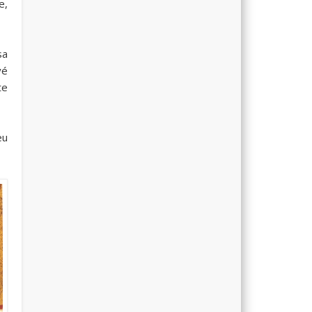
e,
sa
yé
te
eu