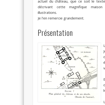
actuel du château, que ce soit le text
décrivant cette magnifique maison
illustrations.
Je l’en remercie grandement.
Présentation
d
v
E
d
h