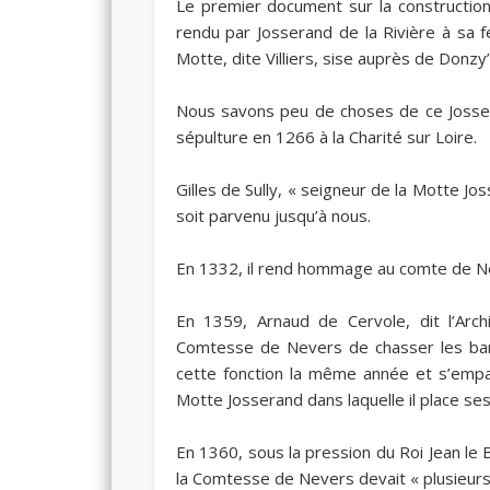
Le premier document sur la constructio
rendu par Josserand de la Rivière à sa f
Motte, dite Villiers, sise auprès de Donzy”
Nous savons peu de choses de ce Josseran
sépulture en
1266
à la Charité sur Loire.
Gilles de Sully, « seigneur de la Motte J
soit parvenu jusqu’à nous.
En
1332
, il rend hommage au comte de Ne
En
1359
, Arnaud de Cervole, dit l’Arch
Comtesse de Nevers de chasser les band
cette fonction la même année et s’emp
Motte Josserand dans laquelle il place ses
En
1360
, sous la pression du Roi Jean le 
la Comtesse de Nevers devait « plusieur