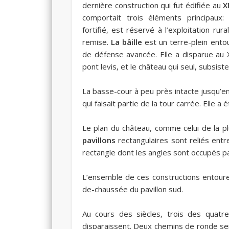
dernière construction qui fut édifiée au
X
comportait trois éléments principaux
fortifié, est réservé à l’exploitation r
remise.
La bâille
est un terre-plein ento
de défense avancée. Elle a disparue au X
pont levis, et
le château
qui seul, subsiste
La basse-cour à peu près intacte jusqu’en
qui faisait partie de la tour carrée. Elle a
Le plan du château, comme celui de la p
pavillons
rectangulaires sont reliés ent
rectangle dont les angles sont occupés p
L’ensemble de ces constructions entoure 
de-chaussée du pavillon sud.
Au cours des siècles, trois des quat
disparaissent. Deux chemins de ronde s