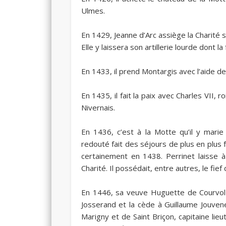
Ulmes.
En
1429
, Jeanne d’Arc assiège la Charité 
Elle y laissera son artillerie lourde dont
En
1433
, il prend Montargis avec l’aide
En
1435
, il fait la paix avec Charles VII
Nivernais.
En
1436
, c’est à la Motte qu’il y mari
redouté fait des séjours de plus en plus f
certainement en
1438
. Perrinet laisse
Charité. Il possédait, entre autres, le fie
En
1446
, sa veuve Huguette de Courvol 
Josserand et la cède à Guillaume Jouven
Marigny et de Saint Briçon, capitaine lie