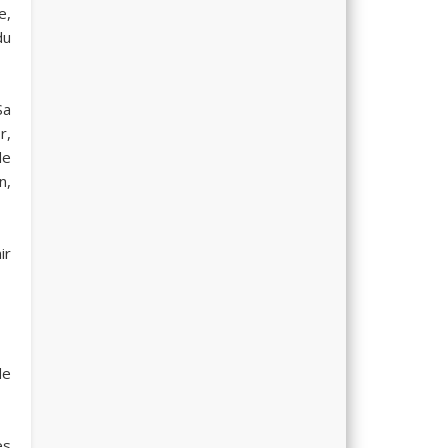
e,
du
Sa
r,
de
n,
ir
de
es