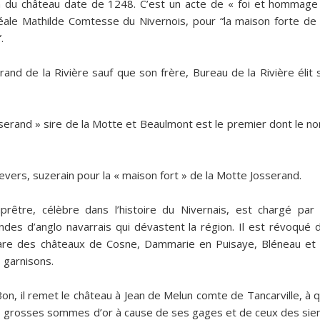
n du château date de 1248. C’est un acte de « foi et hommage
éale Mathilde Comtesse du Nivernois, pour “la maison forte de 
.
d de la Rivière sauf que son frère, Bureau de la Rivière élit 
osserand » sire de la Motte et Beaulmont est le premier dont le n
vers, suzerain pour la « maison fort » de la Motte Josserand.
iprêtre, célèbre dans l’histoire du Nivernais, est chargé par 
es d’anglo navarrais qui dévastent la région. Il est révoqué 
are des châteaux de Cosne, Dammarie en Puisaye, Bléneau et 
 garnisons.
Bon, il remet le château à Jean de Melun comte de Tancarville, à q
s grosses sommes d’or à cause de ses gages et de ceux des sie