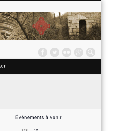
Passy
les
Tours –
ACT
Le
Château
Évènements à venir
12
SEP