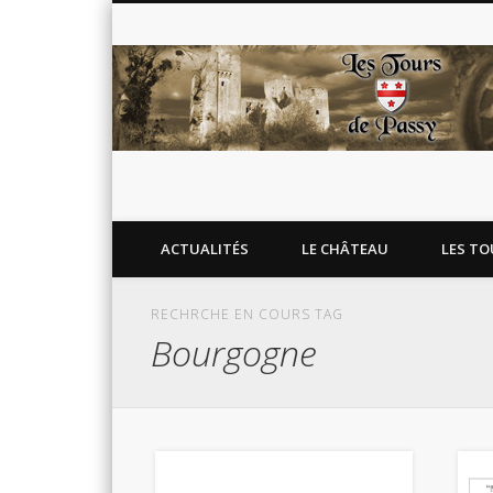
Blog de l'association Les Tours de Passy
Facebook
Twitter
Flickr
Google+
ACTUALITÉS
LE CHÂTEAU
LES TO
RECHRCHE EN COURS TAG
Bourgogne