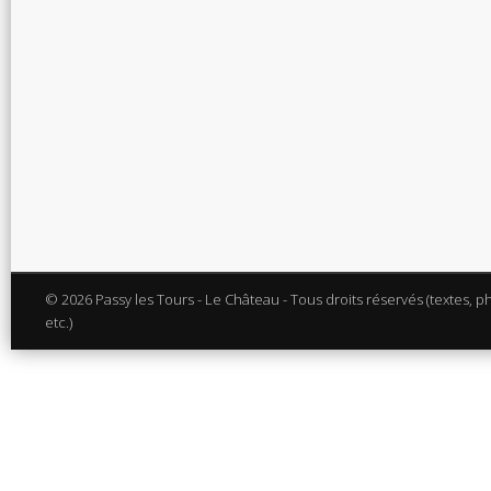
© 2026 Passy les Tours - Le Château - Tous droits réservés (textes, p
etc.)