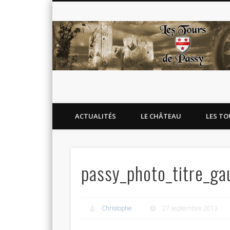
Blog de l'association Les Tours de Passy
Facebook
Twitter
Flickr
Google+
ACTUALITÉS
LE CHÂTEAU
LES TO
passy_photo_titre_ga
Christophe
27 septembre 2013