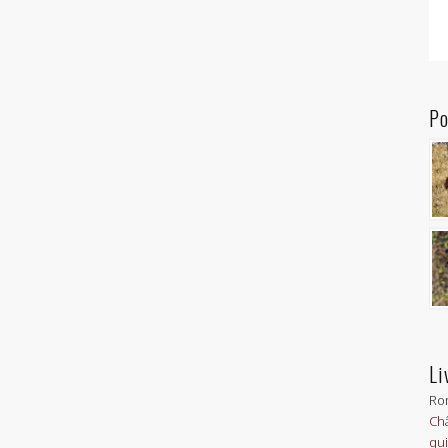
Po
Li
Ro
Châ
qui 