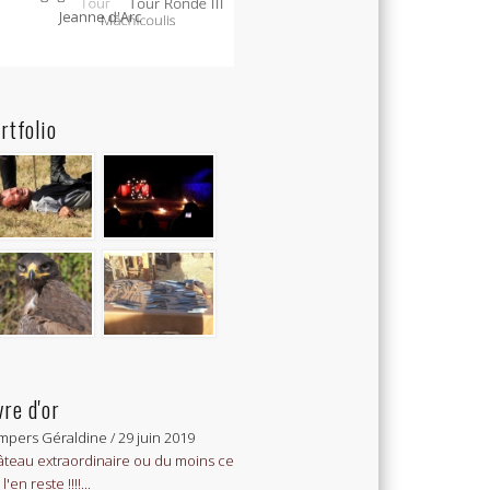
rtfolio
vre d'or
mpers Géraldine
/
29 juin 2019
teau extraordinaire ou du moins ce
l'en reste !!!!...