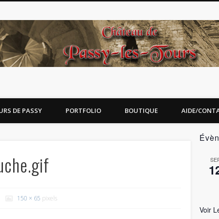
URS DE PASSY
PORTFOLIO
BOUTIQUE
AIDE/CONT
Évèn
uche.gif
SE
1
150 × 65
pixels
Voir L