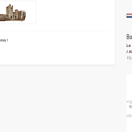
Bo
mis !
Le
/ A
15,