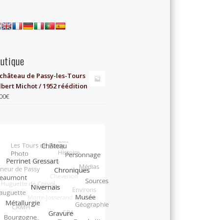
utique
 château de Passy-les-Tours
lbert Michot / 1952 réédition
00
€