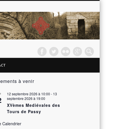
Passy
les
Tours –
ACT
Le
ements à venir
Château
12 septembre 2026 à 10:00
-
13
P
2
septembre 2026 à 19:00
XVèmes Mediévales des
Tours de Passy
e Calendrier