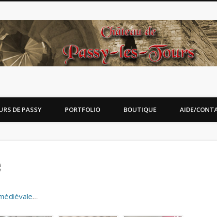
URS DE PASSY
PORTFOLIO
BOUTIQUE
AIDE/CONT
e
 médiévale
…