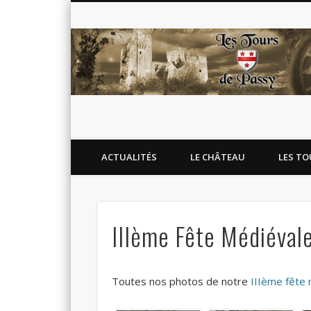
Blog de l'association Les Tours de Passy
Facebook
Twitter
Flickr
Google+
ACTUALITÉS
LE CHÂTEAU
LES TO
IIIème Fête Médiéval
Toutes nos photos de notre
IIIème fête