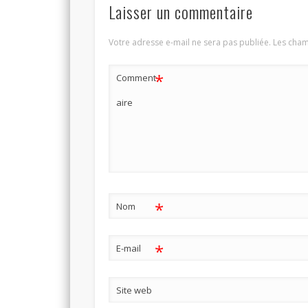
Laisser un commentaire
Votre adresse e-mail ne sera pas publiée.
Les cham
*
Comment
aire
*
Nom
*
E-mail
Site web