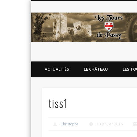
Blog de l'association Les Tours de Passy
Facebook
Twitter
Flickr
Google+
ACTUALITÉS
LE CHÂTEAU
LES TO
tiss1
Christophe
13 janvier 2016