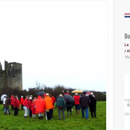
Bo
Le
/ A
15,