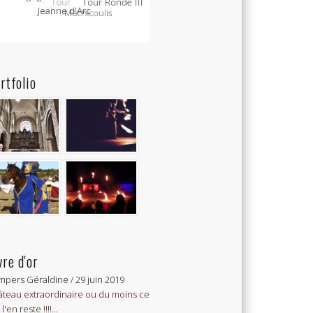
rtfolio
vre d'or
mpers Géraldine
/
29 juin 2019
teau extraordinaire ou du moins ce
l'en reste !!!!...