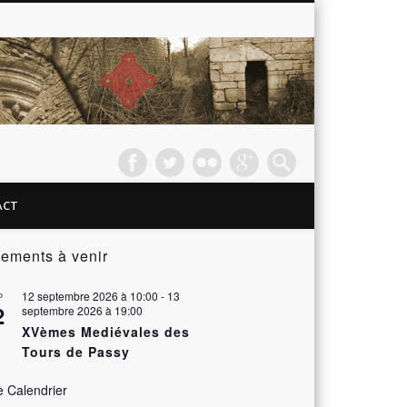
Passy
les
Tours –
ACT
Le
ements à venir
Château
12 septembre 2026 à 10:00
-
13
P
2
septembre 2026 à 19:00
XVèmes Mediévales des
Tours de Passy
e Calendrier