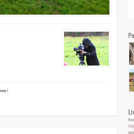
Po
mis !
Li
Ro
Châ
qui 