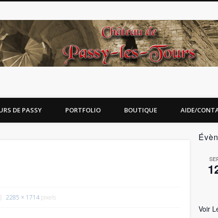
URS DE PASSY
PORTFOLIO
BOUTIQUE
AIDE/CONT
Évèn
SE
1
2285 × 1714
pixels
Voir L