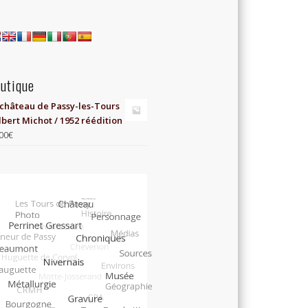
utique
 château de Passy-les-Tours
lbert Michot / 1952 réédition
00
€