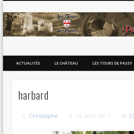
Blog de l'association Les Tours de Passy
ACTUALITÉS
LE CHÂTEAU
LES TOURS DE PASSY
harbard
Christophe
16 août 2017
3