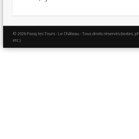
© 2026 Passy les Tours - Le Château - Tous droits réservés (textes, p
etc.)