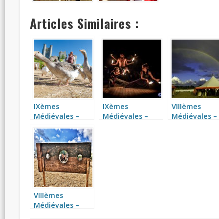
Articles Similaires :
IXèmes
IXèmes
VIIIèmes
Médiévales –
Médiévales –
Médiévales –
Photos de
Spectacle
Photos
troupes,
Nocturne
bénévoles et
visiteurs
VIIIèmes
Médiévales –
Photos et Vidéos