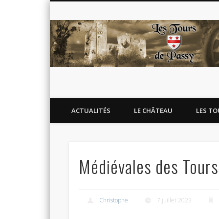
Blog de l'association Les Tours de Passy
Facebook
Twitter
Flickr
Google+
ACTUALITÉS
LE CHÂTEAU
LES TO
Médiévales des Tours
Christophe
7 juillet 2023