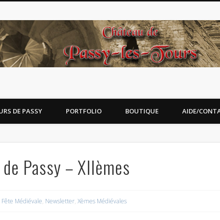
URS DE PASSY
PORTFOLIO
BOUTIQUE
AIDE/CONT
 de Passy – XIIèmes
Fête Médiévale
,
Newsletter
,
Xèmes Médiévales