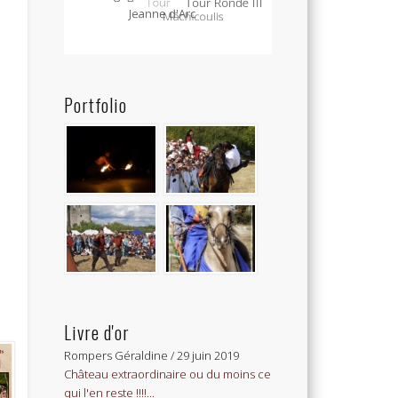
Portfolio
Livre d'or
Emmanuel
/
25 septembre 2017
Joachim, notre 3ème fils, est allé à vos
médiévales et...